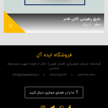
عایق رطوبتی گالن فاخر
ریال
0
ریال
فروشگاه ایده آل
کرمانشاه- خيابان کوهساري (افشار طوس)- بالاتر از کوچه شهيد محمدجواد
شمسي
08338210920 | 09183581104 | info@idealeshop.ir
ما را در فضای مجازی دنبال کنید