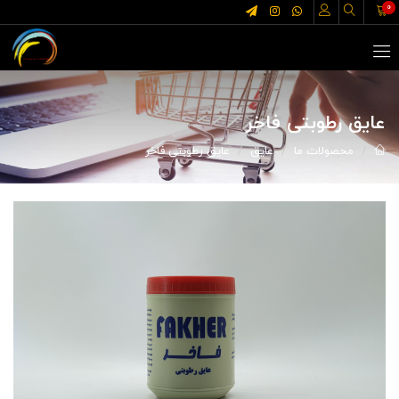
0
عایق رطوبتی فاخر
محصولات ما
عایق
عایق رطوبتی فاخر