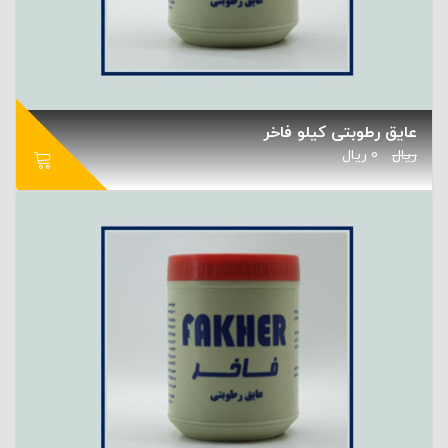
عایق رطوبتی کیلو فاخر
ریال
0
ریال