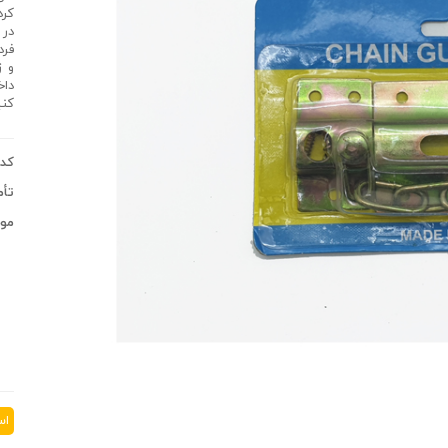
کرد
در 
فرد
و ز
داخ
کنی
کد 
تأم
موج
اس