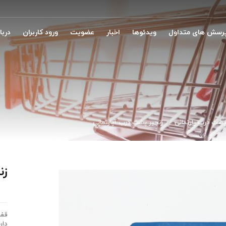
رسش های متداول
ویدئوها
اخبار
عضویت
ورود کاربران
دربار
پشت درب پارتمانی
زنجیر پشت درب آپارتمانی
زن
قفل
دار