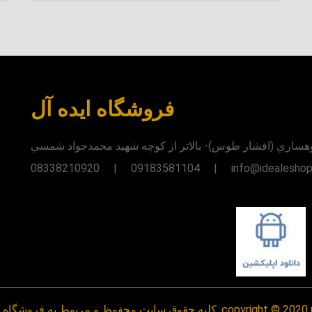
فروشگاه ایده آل
وهساري (افشار طوس)- بالاتر از کوچه شهيد محمدجواد شمسي
08338210920 | 09183581104 | info@idealeshop.
اه و مرکز پخش ایده آل می باشد. copyright © 2020 powered by