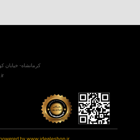
کرمانشاه- خيابان ک
ir
www.idealeshop.ir
کلیه حقوق سایت محفوظ و مربوط به فروشگ