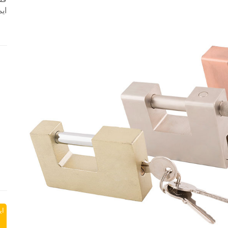
ای
ای