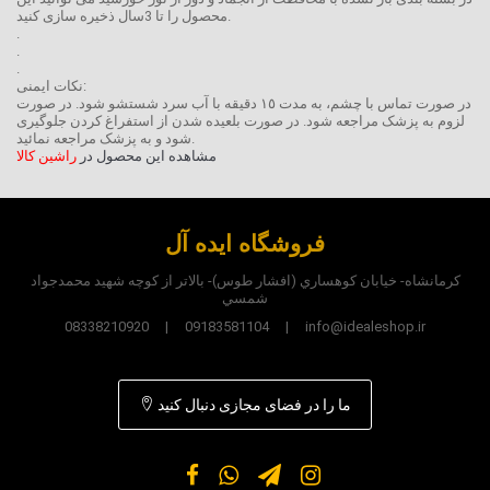
محصول را تا 3سال ذخیره سازی کنید.
.
.
.
نکات ایمنی:
در صورت تماس با چشم، به مدت ١٥ دقیقه با آب سرد شستشو شود. در صورت
لزوم به پزشک مراجعه شود. در صورت بلعیده شدن از استفراغ کردن جلوگیری
شود و به پزشک مراجعه نمائید.
مشاهده این محصول در
راشین کالا
فروشگاه ایده آل
کرمانشاه- خيابان کوهساري (افشار طوس)- بالاتر از کوچه شهيد محمدجواد
شمسي
08338210920 | 09183581104 | info@idealeshop.ir
ما را در فضای مجازی دنبال کنید