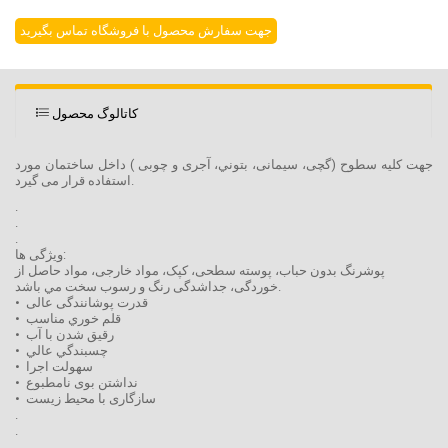
جهت سفارش محصول با فروشگاه تماس بگیرید
کاتالوگ محصول
جهت کلیه سطوح (گچی، سیمانی، بتوني، آجری و چوبی ) داخل ساختمان مورد
استفاده قرار می گیرد.
.
.
.
ویژگی ها:
پوشرنگ بدون حباب، پوسته سطحی، کپک، مواد خارجی، مواد حاصل از
خوردگی، جداشدگی رنگ و رسوب سخت مي باشد.
• قدرت پوشانندگی عالی
• قلم خوري مناسب
• رقيق شدن با آب
• چسبندگي عالي
• سهولت اجرا
• نداشتن بوی نامطبوع
• سازگاری با محیط زیست
.
.
.