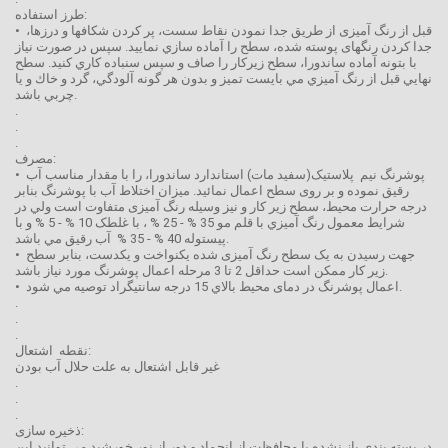
طرز استفاده:
• قبل از رنگ آمیزی از طريق جدا نمودن نقاط سست، پر کردن شکافها و درزها،
جدا کردن رنگهای پوسته شده، سطح را آماده سازي نماييد. سپس در صورت نياز
با بتونه آماده ساندورا، سطح زيركار را صاف و سپس سنباده كاري كنيد. سطح
نهايي قبل از رنگ آميزي مي بايست تميز و بدون هر گونه آلودگي، گرد و خاك و يا
چربي باشد.
.
.
.
مصرف:
• پوشرنگ نيم پلاستیک(سفید مات) استاندارد ساندورا، را با مقدار مناسب آب
رقیق نموده و بر روی سطح اعمال نمائید. میزان اختلاط آب با پوشرنگ بنابر
درجه حرارت محیط، سطح زیر کار و نیز وسیله رنگ آمیزی متفاوت است ولي در
شرايط معمول رنگ آميزي با قلم مو 35 % - 25 % ، با غلطک 10 % - 5 % و با
پیستوله 40 % - 35 % آب رقیق مي باشد.
• جهت رسیدن به یک سطح رنگ آمیزی شده یکنواخت و یکدست، بنابر سطح
زير كار ممكن است حداقل 2 تا 3 مرحله اعمال پوشرنگ مورد نياز باشد.
• اعمال پوشرنگ در دمای محيط بالاي 15 درجه سانتیگراد توصيه مي شود.
.
.
.
نقطه اشتعال:
غیر قابل اشتعال به علت حلال آب بودن
.
.
.
ذخیره سازی:
در بسته بندی باز نشده با محافظت از انجماد و دور از نور خورشید می توانید این