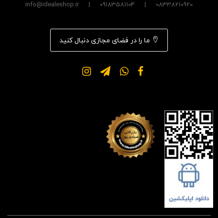
08338210920 | 09183581104 | info@idealeshop.ir
ما را در فضای مجازی دنبال کنید