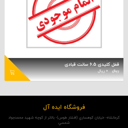
قفل کلیدی 6.5 سانت قبادی
ریال
0
ریال
فروشگاه ایده آل
کرمانشاه- خيابان کوهساري (افشار طوس)- بالاتر از کوچه شهيد محمدجواد
شمسي