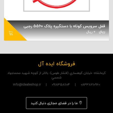
قفل سرویس کوتاه با دستگیره پلاک 5560 رجبی
ریال
0
ریال
فروشگاه ایده آل
کرمانشاه- خيابان کوهساري (افشار طوس)- بالاتر از کوچه شهيد محمدجواد
شمسي
08338210920 | 09183581104 | info@idealeshop.ir
ما را در فضای مجازی دنبال کنید