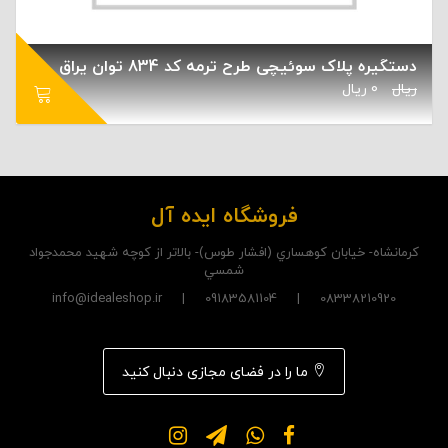
دستگیره پلاک سوئیچی طرح ترمه کد 834 توان یراق
ریال
0
ریال
فروشگاه ایده آل
کرمانشاه- خيابان کوهساري (افشار طوس)- بالاتر از کوچه شهيد محمدجواد
شمسي
08338210920 | 09183581104 | info@idealeshop.ir
ما را در فضای مجازی دنبال کنید