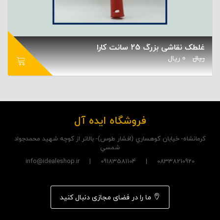
غلطک نقاشی بزرگ 25 سانت کارا
ریال
0
ریال
فروشگاه ایده آل
کرمانشاه- خيابان کوهساري (افشار طوس)- بالاتر از کوچه شهيد محمدجواد
شمسي
08338210920 | 09183581104 | info@idealeshop.ir
ما را در فضای مجازی دنبال کنید