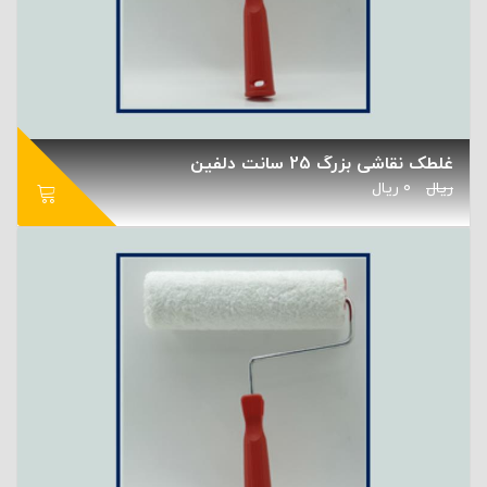
غلطک نقاشی بزرگ 25 سانت دلفین
ریال
0
ریال