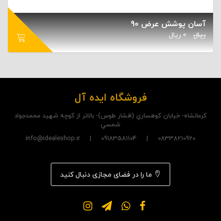
آسان پوشش عرض 90
ریال
0
ریال
فروشگاه ایده آل
کرمانشاه- خيابان کوهساري (افشار طوس)- بالاتر از کوچه شهيد محمدجواد
شمسي
08338210920 | 09183581104 | info@idealeshop.ir
ما را در فضای مجازی دنبال کنید