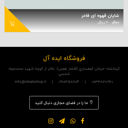
شاپان قهوه ای فاخر
ریال
0
ریال
فروشگاه ایده آل
کرمانشاه- خيابان کوهساري (افشار طوس)- بالاتر از کوچه شهيد محمدجواد
شمسي
08338210920 | 09183581104 | info@idealeshop.ir
ما را در فضای مجازی دنبال کنید