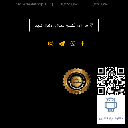
08338210920 | 09183581104 | info@idealeshop.ir
ما را در فضای مجازی دنبال کنید