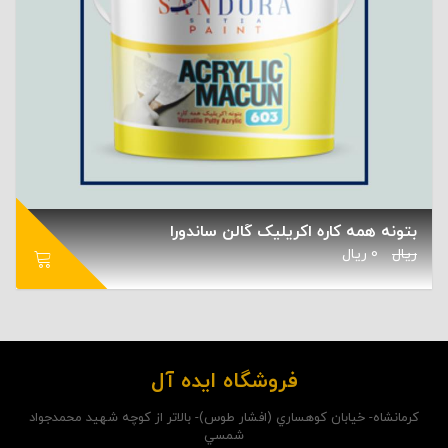
بتونه همه کاره اکریلیک گالن ساندورا
ریال
0
ریال
فروشگاه ایده آل
کرمانشاه- خيابان کوهساري (افشار طوس)- بالاتر از کوچه شهيد محمدجواد
شمسي