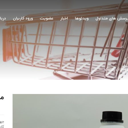
رسش های متداول
ویدئوها
اخبار
عضویت
ورود کاربران
دربار
یورتان مینوکو
مو
جهت
کار