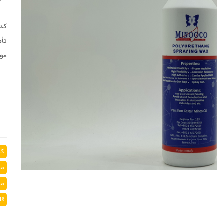
کد 
تأم
موج
کش
مق
مق
قا