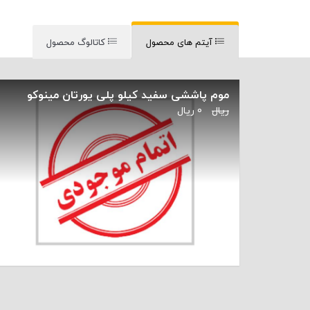
آیتم های محصول
کاتالوگ محصول
موم پاششی سفید کیلو پلی یورتان مینوکو
ریال
0
ریال