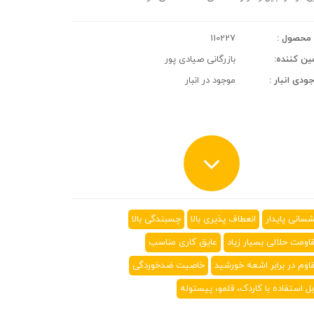
محصول :
110227
ین کننده:
بازرگانی صیادی پور
ودی انبار :
موجود در انبار
سانی پایدار
انعطاف پذیری بالا
چسبندگی بالا
اومت حلالی بسیار زیاد
عایق کاری مناسب
اوم در برابر اشعه خورشید
خاصیت ضدخوردگی
بل استفاده با کاردک، قلمو، پیستوله