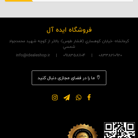
فروشگاه ایده آل
کرمانشاه- خيابان کوهساري (افشار طوس)- بالاتر از کوچه شهيد محمدجواد
شمسي
08338210920 | 09183581104 | info@idealeshop.ir
ما را در فضای مجازی دنبال کنید