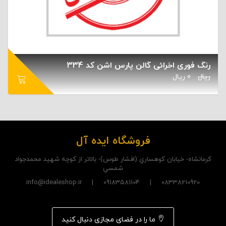
رنگ فوری اخرائی گالن پارس اشن کد 334
ریال
0
ریال
فروشگاه ایده آل
کرمانشاه- خيابان کوهساري (افشار طوس)- بالاتر از کوچه شهيد محمدجواد
شمسي
08338210920 | 09183581104 | info@idealeshop.ir
ما را در فضای مجازی دنبال کنید