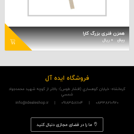
همزن فنری بزرگ کارا
ریال
0
ریال
فروشگاه ایده آل
کرمانشاه- خيابان کوهساري (افشار طوس)- بالاتر از کوچه شهيد محمدجواد
شمسي
08338210920 | 09183581104 | info@idealeshop.ir
ما را در فضای مجازی دنبال کنید