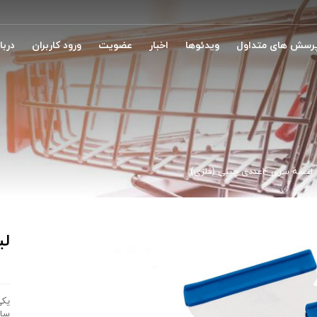
رسش های متداول
ویدئوها
اخبار
عضویت
ورود کاربران
دربار
لیسه سری 4عددی چینی (فلزی)
لیسه
یکی
ساخ