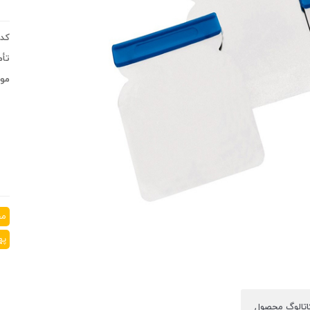
کد 
تأم
موج
مخ
په
اتالوگ محصول