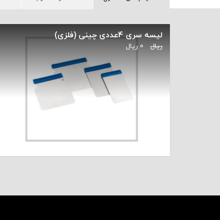
لیسه سری 4عددی چینی (فلزی)
ریال
0
ریال