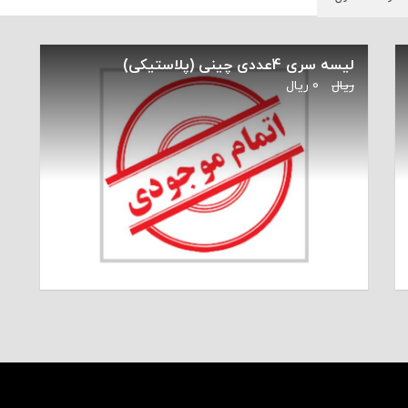
لیسه سری 4عددی چینی (پلاستیکی)
ریال
0
ریال