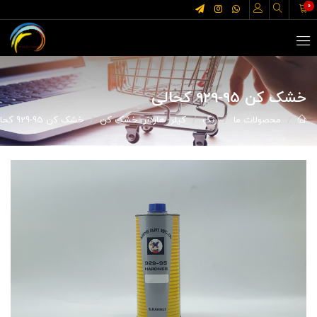
0
خشک کن 95-929 کحالی
محصولات ما
رنگ
کیلر- هاردنر- خشک کن
خشک کن 95-929 کحالی