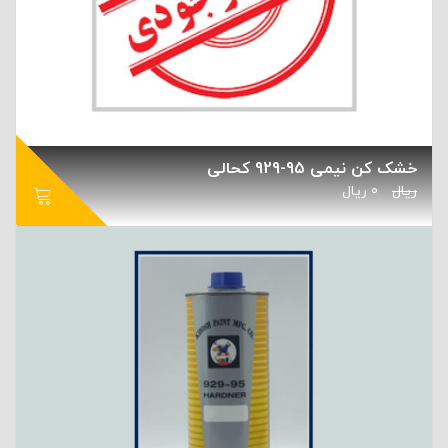
خشک کن نیمی 95-929 کحالی
ریال
0
ریال