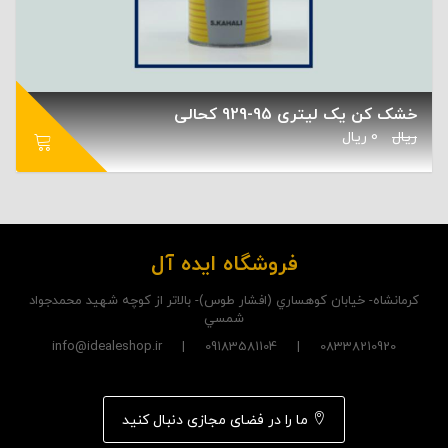
خشک کن یک لیتری 95-929 کحالی
ریال
0
ریال
فروشگاه ایده آل
کرمانشاه- خيابان کوهساري (افشار طوس)- بالاتر از کوچه شهيد محمدجواد
شمسي
08338210920 | 09183581104 | info@idealeshop.ir
ما را در فضای مجازی دنبال کنید