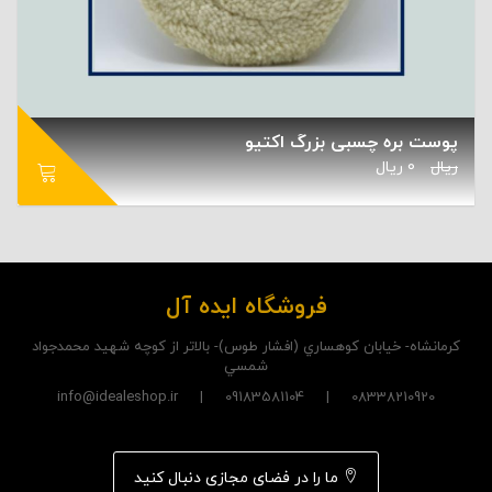
پوست بره چسبی بزرگ اکتیو
ریال
0
ریال
فروشگاه ایده آل
کرمانشاه- خيابان کوهساري (افشار طوس)- بالاتر از کوچه شهيد محمدجواد
شمسي
08338210920 | 09183581104 | info@idealeshop.ir
ما را در فضای مجازی دنبال کنید