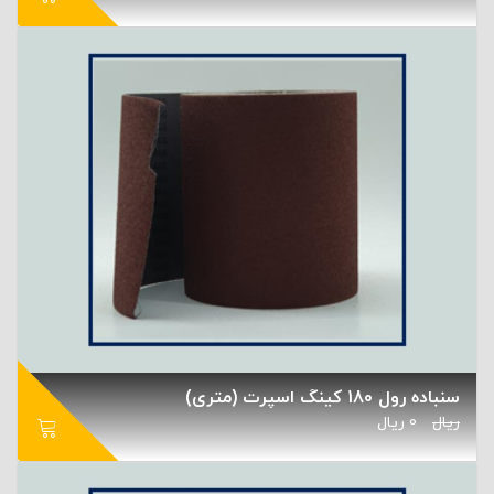
سنباده رول 180 کینگ اسپرت (متری)
ریال
0
ریال