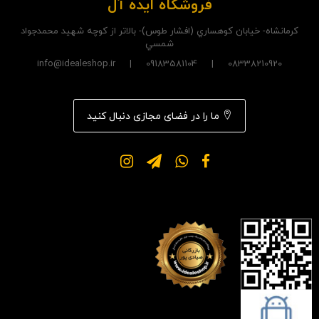
فروشگاه ایده آل
کرمانشاه- خيابان کوهساري (افشار طوس)- بالاتر از کوچه شهيد محمدجواد
شمسي
08338210920 | 09183581104 | info@idealeshop.ir
ما را در فضای مجازی دنبال کنید