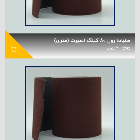
سنباده رول 80 کینگ اسپرت (متری)
ریال
0
ریال