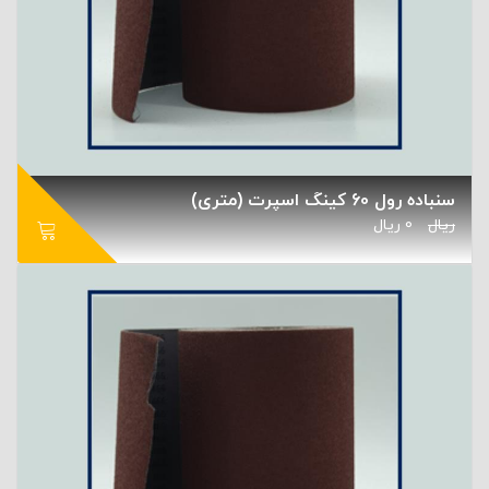
سنباده رول 60 کینگ اسپرت (متری)
ریال
0
ریال