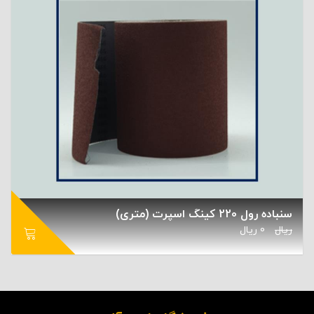
سنباده رول 220 کینگ اسپرت (متری)
ریال
0
ریال