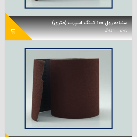
سنباده رول 100 کینگ اسپرت (متری)
ریال
0
ریال