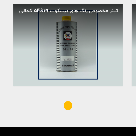
تینر مخصوص رنگ های بیسکوت 69&54 کحالی
1