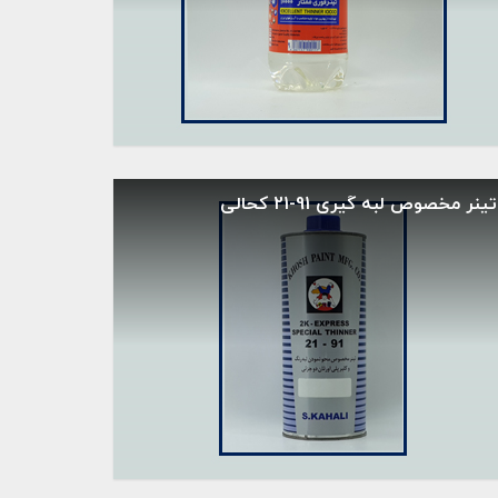
تینر مخصوص لبه گیری 91-21 کحالی