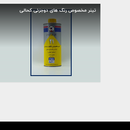
تینر مخصوص رنگ های دوجزئی کحالی