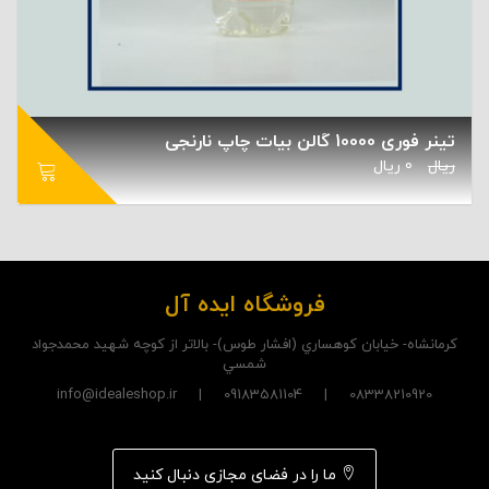
تینر فوری 10000 گالن بیات چاپ نارنجی
ریال
0
ریال
فروشگاه ایده آل
کرمانشاه- خيابان کوهساري (افشار طوس)- بالاتر از کوچه شهيد محمدجواد
شمسي
08338210920 | 09183581104 | info@idealeshop.ir
ما را در فضای مجازی دنبال کنید